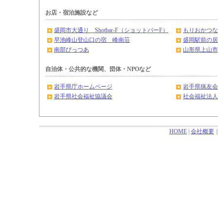
お店・宿泊施設など
盛岡市大通り Shotbar-F（ショットバーF）
もりおかつな
早池峰山登山口の宿 峰南荘
盛岡駅前の居
南部ぴっつあ
山形県上山市
自治体・公共的な機関、団体・NPOなど
岩手県庁ホームページ
岩手県猟友会
岩手県社会福祉協議会
社会福祉法人
HOME
|
会社概要